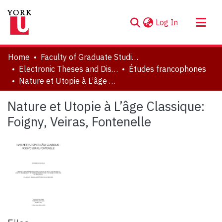
(current)
Log In
About
Home
Faculty of Graduate Studies
Communities & Collections
Electronic Theses and Dissertations (ETDs)
Études francophones
Nature et Utopie à L’âge Classique: Foigny, Veiras, Fontenelle
Browse YorkSpace
Statistics
Nature et Utopie à L’âge Classique:
Foigny, Veiras, Fontenelle