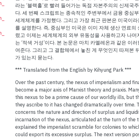
m_
라는 ‘블랙홀’로 빨려 들어가는 독점 자본주의의 신제국
다. 세 번째 스크립트는 종속적인 주변부에서 금융 중심
m_
세계체계를 가정했다. 그리고 가장 최근 판본은 미국이라
를 설명한다. 즉, 중심부인 미국은 이미 자체 생산 연료의
m_
렸고 이제는 세계체계의 외부 유동성을 사용하고자 나머지
는 ‘적색 거성’이다. 본 논문은 마치 카멜레온과 같은 이
여준다. 그리고 그 결합체에서 놓친 게 무엇인지 따져본 뒤
가 있는지 묻는다.
*** Translated from the English by Kihyung Park ***
Over the past century, the nexus of imperialism and fin
become a major axis of Marxist theory and praxis. Man
this nexus to be a prime cause of our worldly ills, but th
they ascribe to it has changed dramatically over time.
concerns the nature and direction of surplus and liquidit
incarnation of the nexus, articulated at the turn of the 
explained the imperialist scramble for colonies to whic
could export its excessive surplus. The next version po