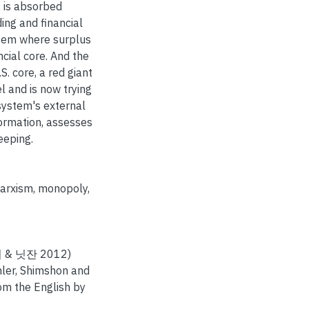
 is absorbed
ing and financial
stem where surplus
cial core. And the
S. core, a red giant
l and is now trying
 system's external
formation, assesses
eeping.
arxism
,
monopoly
,
 닛잔 2012)
hler, Shimshon and
om the English by