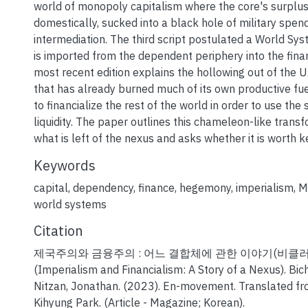
world of monopoly capitalism where the core's surplus
domestically, sucked into a black hole of military spend
intermediation. The third script postulated a World Sy
is imported from the dependent periphery into the finan
most recent edition explains the hollowing out of the U.
that has already burned much of its own productive fue
to financialize the rest of the world in order to use the
liquidity. The paper outlines this chameleon-like trans
what is left of the nexus and asks whether it is worth k
Keywords
capital
,
dependency
,
finance
,
hegemony
,
imperialism
,
M
world systems
Citation
제국주의와 금융주의 : 어느 결합체에 관한 이야기(비클러 &
(Imperialism and Financialism: A Story of a Nexus). Bic
Nitzan, Jonathan. (2023). En-movement. Translated fr
Kihyung Park. (Article - Magazine; Korean).