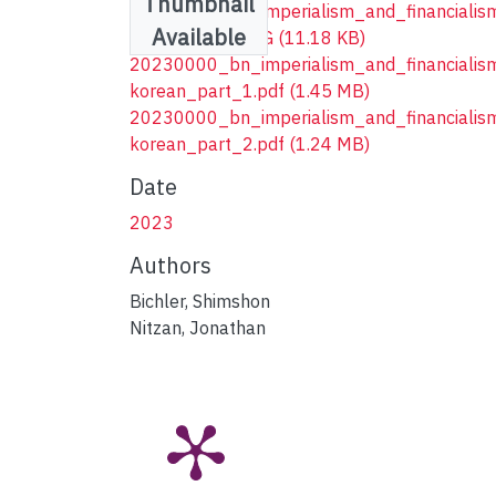
Thumbnail
20230000_bn_imperialism_and_financialis
Available
korean_front.JPG
(11.18 KB)
20230000_bn_imperialism_and_financialis
korean_part_1.pdf
(1.45 MB)
20230000_bn_imperialism_and_financialis
korean_part_2.pdf
(1.24 MB)
Date
2023
Authors
Bichler, Shimshon
Nitzan, Jonathan