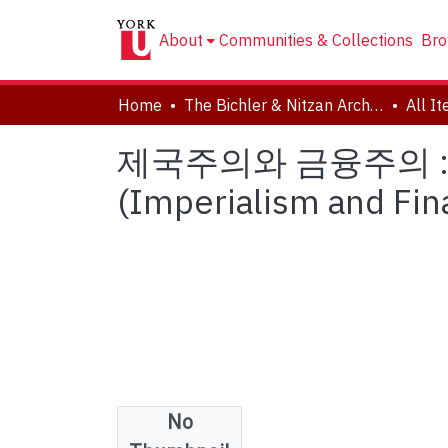
About
Communities & Collections
Bro
Home
The Bichler & Nitzan Archives
All I
제국주의와 금융주의 : 
(Imperialism and Fina
No
Files