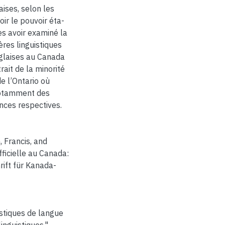
aises, selon les
ir le pouvoir éta-
rès avoir examiné la
ères linguistiques
anglaises au Canada
ait de la minorité
e l’Ontario où
 notamment des
inces respectives.
 Francis, and
fficielle au Canada:
hrift für Kanada-
istiques de langue