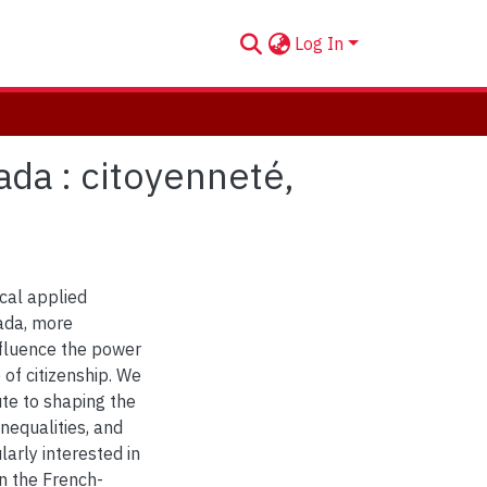
Log In
ada : citoyenneté,
ical applied
nada, more
nfluence the power
e of citizenship. We
te to shaping the
nequalities, and
larly interested in
in the French-