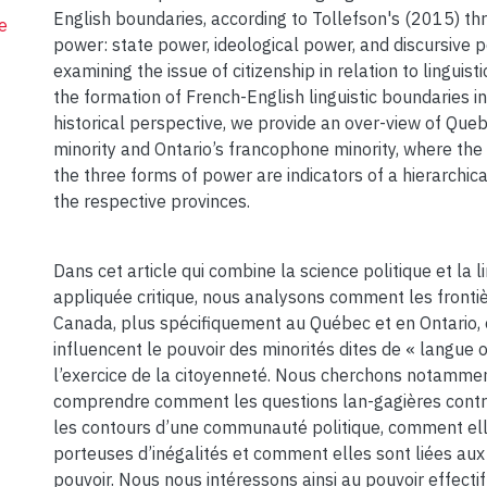
English boundaries, according to Tollefson's (2015) th
e
power: state power, ideological power, and discursive p
examining the issue of citizenship in relation to linguis
the formation of French-English linguistic boundaries 
historical perspective, we provide an over-view of Qu
minority and Ontario’s francophone minority, where t
the three forms of power are indicators of a hierarchical
the respective provinces.
Dans cet article qui combine la science politique et la l
appliquée critique, nous analysons comment les frontiè
Canada, plus spécifiquement au Québec et en Ontario, 
influencent le pouvoir des minorités dites de « langue o
l’exercice de la citoyenneté. Nous cherchons notamme
comprendre comment les questions lan-gagières contr
les contours d’une communauté politique, comment el
porteuses d’inégalités et comment elles sont liées aux
pouvoir. Nous nous intéressons ainsi au pouvoir effectif