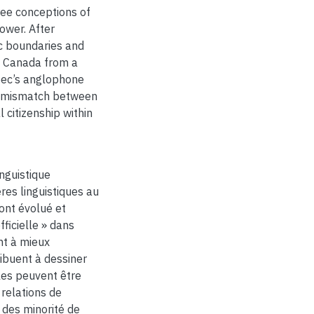
ree conceptions of
ower. After
tic boundaries and
in Canada from a
ebec’s anglophone
he mismatch between
 citizenship within
inguistique
res linguistiques au
ont évolué et
fficielle » dans
nt à mieux
ibuent à dessiner
les peuvent être
 relations de
 des minorité de