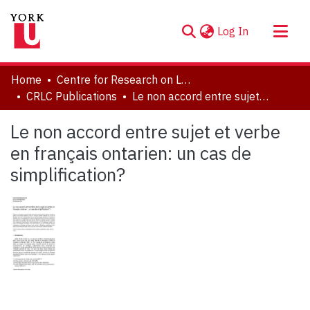
(current)
Log In
About
Home
Centre for Research on Language Contact
Communities & Collections
CRLC Publications
Le non accord entre sujet et verbe en français ontarien: un cas de simplification?
Browse YorkSpace
Le non accord entre sujet et verbe
Statistics
en français ontarien: un cas de
simplification?