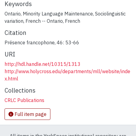
Keywords
Ontario
,
Minority Language Maintenance
,
Sociolinguistic
variation
,
French -- Ontario
,
French
Citation
Présence francophone, 46: 53-66
URI
http://hdl.handle.net/10315/1313
http://www.holycross.edu/departments/mll/website/inde
x.html
Collections
CRLC Publications
Full item page