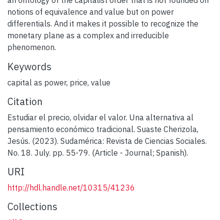
an ontology of the capitalist order that is not founded on
notions of equivalence and value but on power
differentials. And it makes it possible to recognize the
monetary plane as a complex and irreducible
phenomenon.
Keywords
capital as power
,
price
,
value
Citation
Estudiar el precio, olvidar el valor. Una alternativa al
pensamiento económico tradicional. Suaste Cherizola,
Jesús. (2023). Sudamérica: Revista de Ciencias Sociales.
No. 18. July. pp. 55-79. (Article - Journal; Spanish).
URI
http://hdl.handle.net/10315/41236
Collections