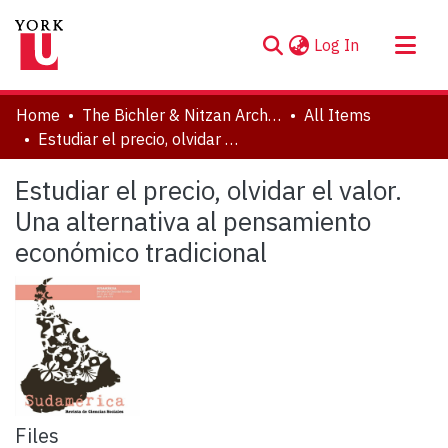
(current)
Log In
About
Home
The Bichler & Nitzan Archives
All Items
Communities & Collections
Estudiar el precio, olvidar el valor. Una alternativa al pensamiento económico tradicional
Browse YorkSpace
Estudiar el precio, olvidar el valor.
Statistics
Una alternativa al pensamiento
económico tradicional
Files