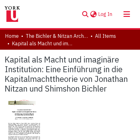
(current)
Log In
About
Home
The Bichler & Nitzan Archives
All Items
Communities & Collections
Kapital als Macht und imaginäre Institution: Eine Einführung in die Kapitalmachttheorie von Jonathan Nitzan und Shimshon Bichler
Browse YorkSpace
Kapital als Macht und imaginäre
Statistics
Institution: Eine Einführung in die
Kapitalmachttheorie von Jonathan
Nitzan und Shimshon Bichler