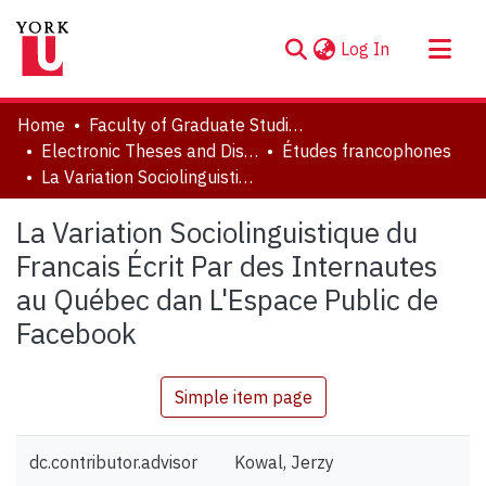
(current)
Log In
About
Home
Faculty of Graduate Studies
Communities & Collections
Electronic Theses and Dissertations (ETDs)
Études francophones
La Variation Sociolinguistique du Francais Écrit Par des Internautes au Québec dan L'Espace Public de Facebook
Browse YorkSpace
Statistics
La Variation Sociolinguistique du
Francais Écrit Par des Internautes
au Québec dan L'Espace Public de
Facebook
Simple item page
dc.contributor.advisor
Kowal, Jerzy