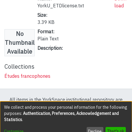
YorkU_ETDlicense.txt
load
Size:
3.39 KB
Format:
No
Plain Text
Thumbnail
Description:
Available
Collections
Études francophones
All items in the YorkSpace institutional repository are
protected by copyright, with all rights reserved except
We collect and process your personal information for the following
purposes:
Authentication, Preferences, Acknowledgement and
where explicitly noted.
Statistics
.
DSpace software
copyright © 2002-2026
LYRASIS
Customize
Decline
That's ok