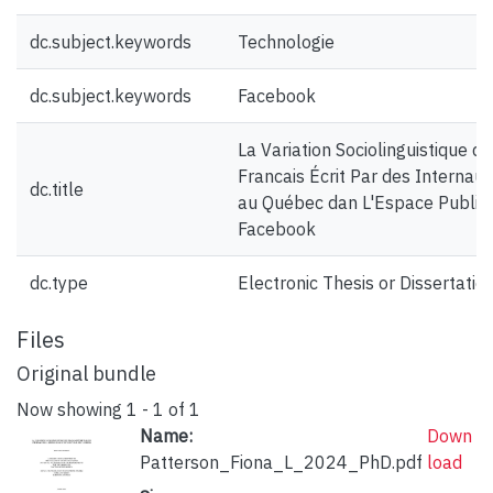
dc.subject.keywords
Technologie
dc.subject.keywords
Facebook
La Variation Sociolinguistique du
Francais Écrit Par des Internau
dc.title
au Québec dan L'Espace Public
Facebook
dc.type
Electronic Thesis or Dissertatio
Files
Original bundle
Now showing
1 - 1 of 1
Name:
Down
Patterson_Fiona_L_2024_PhD.pdf
load