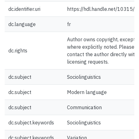
dc.identifier.uri
https://hdl.handle.net/10315/
dc.language
fr
Author owns copyright, except
where explicitly noted. Please
dc.rights
contact the author directly with
licensing requests.
dc.subject
Sociolinguistics
dc.subject
Modern language
dc.subject
Communication
dc.subject.keywords
Sociolinguistics
dc.subject.keywords
Variation