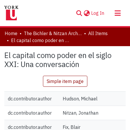
(current)
Log In
About
Home
The Bichler & Nitzan Archives
All Items
Communities & Collections
El capital como poder en el siglo XXI: Una conversación
Browse YorkSpace
El capital como poder en el siglo
Statistics
XXI: Una conversación
Simple item page
dc.contributor.author
Hudson, Michael
dc.contributor.author
Nitzan, Jonathan
dc.contributor.author
Fix, Blair