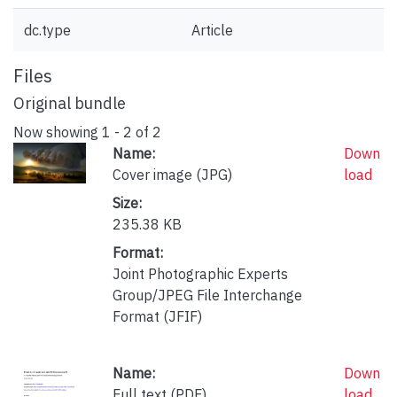
dc.type
Article
Files
Original bundle
Now showing
1 - 2 of 2
Name:
Down
Cover image (JPG)
load
Size:
235.38 KB
Format:
Joint Photographic Experts
Group/JPEG File Interchange
Format (JFIF)
Name:
Down
Full text (PDF)
load