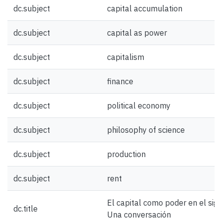
dc.subject
capital accumulation
dc.subject
capital as power
dc.subject
capitalism
dc.subject
finance
dc.subject
political economy
dc.subject
philosophy of science
dc.subject
production
dc.subject
rent
El capital como poder en el sigl
dc.title
Una conversación