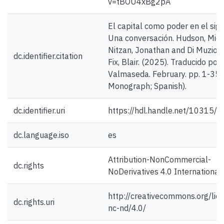
v=tBOU4xBg2pA
El capital como poder en el sigl
Una conversación. Hudson, Mic
Nitzan, Jonathan and Di Muzio, 
dc.identifier.citation
Fix, Blair. (2025). Traducido por
Valmaseda. February. pp. 1-35. (
Monograph; Spanish).
dc.identifier.uri
https://hdl.handle.net/10315/
dc.language.iso
es
Attribution-NonCommercial-
dc.rights
NoDerivatives 4.0 International
http://creativecommons.org/lic
dc.rights.uri
nc-nd/4.0/