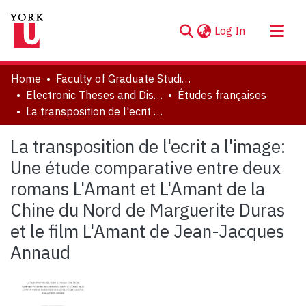
(current)
Log In
About
Home
Faculty of Graduate Studies
Communities & Collections
Electronic Theses and Dissertations (ETDs)
Études françaises
La transposition de l'ecrit a l'image: Une étude comparative entre deux romans L'Amant et L'Amant de la Chine du Nord de Marguerite Duras et le film L'Amant de Jean-Jacques Annaud
Browse YorkSpace
Statistics
La transposition de l'ecrit a l'image:
Une étude comparative entre deux
romans L'Amant et L'Amant de la
Chine du Nord de Marguerite Duras
et le film L'Amant de Jean-Jacques
Annaud