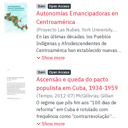
Item type:
,
Access status:
,
Item
Open Access
Autonomías Emancipadoras en
Centroamérica
(
Proyecto Las Nubes, York University
,
2023-06-08
En las últimas décadas, los Pueblos
)
Proyecto Las Nubes, York
University
Indígenas y Afrodescendientes de
Centroamérica han establecido nuevas
formas de autorrepresentación,
Show more
movilización y estrategias de defensa
territorial. Este libro electrónico presenta
Item type:
,
Access status:
,
Item
Open Access
las deliberaciones de un taller de
Ascensão e queda do pacto
intercambio de conocimientos celebrado
populista em Cuba, 1934-1959
en Costa Rica, en el EcoCampus Las
(
Tempo
,
2012-07
)
McGillivray, Gillian
Nubes de la Universidad de York, del 19
O regime que pôs fim aos “100 dias de
al 23 de abril de 2022. El encuentro –
reforma” em Cuba é rotulado com
apoyado por una subvención del Consejo
frequência como “contrarrevolução”
de Ciencias Sociales y Humanidades de
quando, na verdade, a expressão mais
Show more
Canadá (SSHRC) – contó con la asistencia