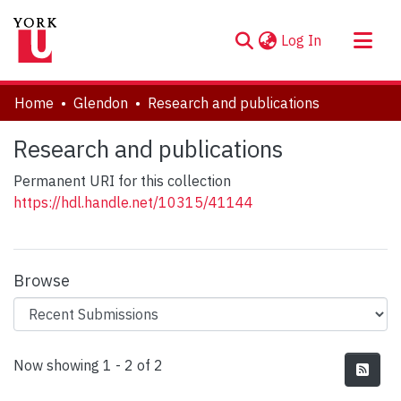
(current)
Log In
About
Home
Glendon
Research and publications
Communities & Collections
Research and publications
Browse YorkSpace
Permanent URI for this collection
Statistics
https://hdl.handle.net/10315/41144
Browse
Recent Submissions
Now showing
1 - 2 of 2