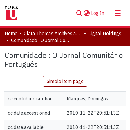
(current)
Log In
About
Home
Clara Thomas Archives and Special Collections
Digital Holdings
Communities & Collections
Comunidade : O Jornal Comunitário Português
Browse YorkSpace
Comunidade : O Jornal Comunitário
Statistics
Português
Simple item page
dc.contributor.author
Marques, Domingos
dc.date.accessioned
2010-11-22T20:51:13Z
dc.date.available
2010-11-22T20:51:13Z