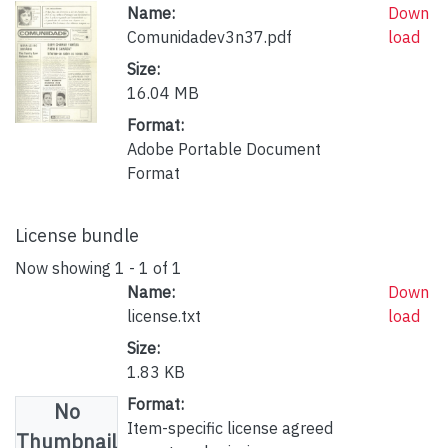
Name:
Down
Comunidadev3n37.pdf
load
Size:
16.04 MB
Format:
Adobe Portable Document
Format
License bundle
Now showing
1 - 1 of 1
Name:
Down
license.txt
load
Size:
1.83 KB
Format:
No
Item-specific license agreed
Thumbnail