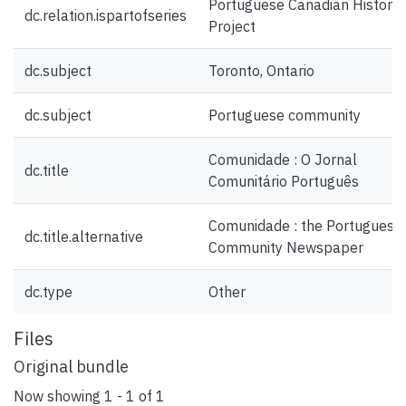
Portuguese Canadian History
dc.relation.ispartofseries
Project
dc.subject
Toronto, Ontario
dc.subject
Portuguese community
Comunidade : O Jornal
dc.title
Comunitário Português
Comunidade : the Portuguese
dc.title.alternative
Community Newspaper
dc.type
Other
Files
Original bundle
Now showing
1 - 1 of 1