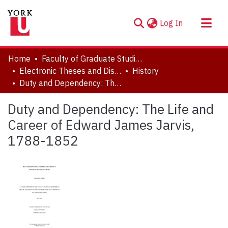
(current)
Log In
About
Home
Faculty of Graduate Studies
Communities & Collections
Electronic Theses and Dissertations (ETDs)
History
Duty and Dependency: The Life and Career of Edward James Jarvis, 1788-1852
Browse YorkSpace
Statistics
Duty and Dependency: The Life and
Career of Edward James Jarvis,
1788-1852