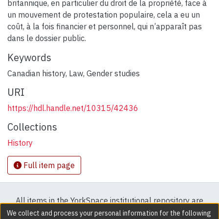
britannique, en particulier du droit de la propriété, face à
un mouvement de protestation populaire, cela a eu un
coût, à la fois financier et personnel, qui n’apparaît pas
dans le dossier public.
Keywords
Canadian history
,
Law
,
Gender studies
URI
https://hdl.handle.net/10315/42436
Collections
History
Full item page
All items in the YorkSpace institutional repository are
protected by copyright, with all rights reserved except
We collect and process your personal information for the following