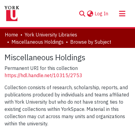
(current)
Log In
About
Home
York University Libraries
Communities & Collections
Miscellaneous Holdings
Browse by Subject
Browse YorkSpace
Miscellaneous Holdings
Permanent URI for this collection
https://hdl.handle.net/10315/2753
Collection consists of research, scholarship, reports, and
publications produced by individuals and teams affiliated
with York University but who do not have strong ties to
existing collections within YorkSpace. Material in this
collection may cut across many units and organizations
within the university.