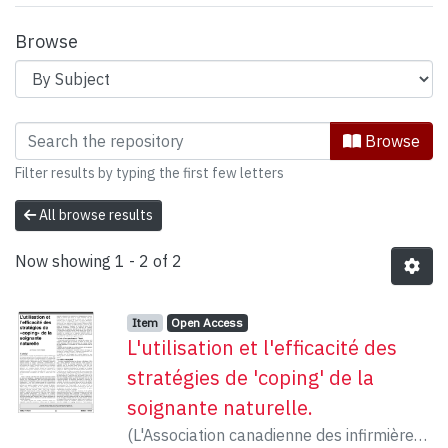
Browse
Browsing Miscellaneous Holdings by S
Browse
Filter results by typing the first few letters
All browse results
Now showing
1 - 2 of 2
Item type:
,
Access status:
,
Item
Open Access
L'utilisation et l'efficacité des
stratégies de 'coping' de la
soignante naturelle.
(
L'Association canadienne des infirmières